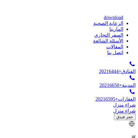
download
الرعاية الصحية
المارينا
السفر التجاري
الأسئلة الشائعة
المقالات
اتصل بنا
الفنادق
+20216444
المدينة
+20216650
العقارات
+20216595
شراء منزل
شراء منزل
حجز فندق
ar