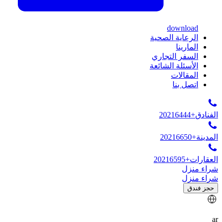
download
الرعاية الصحية
المارينا
السفر التجاري
الأسئلة الشائعة
المقالات
اتصل بنا
الفنادق
+20216444
المدينة
+20216650
العقارات
+20216595
شراء منزل
شراء منزل
حجز فندق
ar