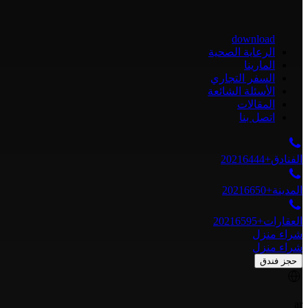
download
الرعاية الصحية
المارينا
السفر التجاري
الأسئلة الشائعة
المقالات
اتصل بنا
الفنادق
+20216444
المدينة
+20216650
العقارات
+20216595
شراء منزل
شراء منزل
حجز فندق
ar