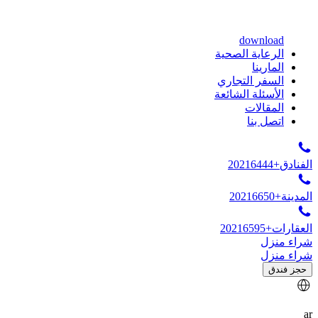
download
الرعاية الصحية
المارينا
السفر التجاري
الأسئلة الشائعة
المقالات
اتصل بنا
الفنادق
+20216444
المدينة
+20216650
العقارات
+20216595
شراء منزل
شراء منزل
حجز فندق
ar