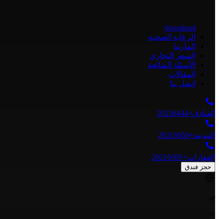
download
الرعاية الصحية
المارينا
السفر التجاري
الأسئلة الشائعة
المقالات
اتصل بنا
الفنادق
+20216444
المدينة
+20216650
العقارات
+20216595
حجز فندق
ar