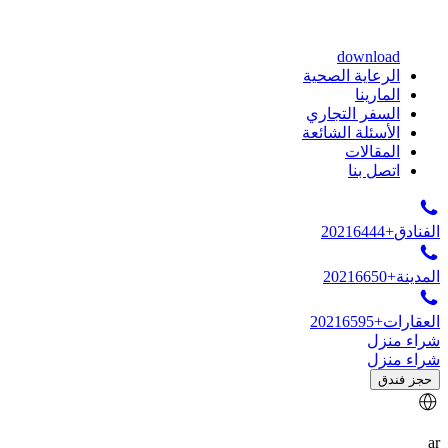
download
الرعاية الصحية
المارينا
السفر التجاري
الأسئلة الشائعة
المقالات
اتصل بنا
الفنادق
+20216444
المدينة
+20216650
العقارات
+20216595
شراء منزل
شراء منزل
حجز فندق
ar