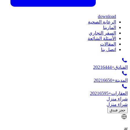
download
الرعاية الصحية
المارينا
السفر التجاري
الأسئلة الشائعة
المقالات
اتصل بنا
الفنادق
+20216444
المدينة
+20216650
العقارات
+20216595
شراء منزل
شراء منزل
حجز فندق
ar