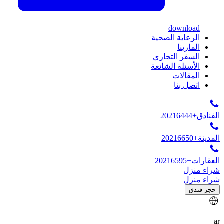
download
الرعاية الصحية
المارينا
السفر التجاري
الأسئلة الشائعة
المقالات
اتصل بنا
الفنادق
+20216444
المدينة
+20216650
العقارات
+20216595
شراء منزل
شراء منزل
حجز فندق
ar