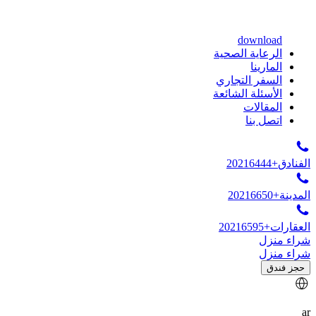
download
الرعاية الصحية
المارينا
السفر التجاري
الأسئلة الشائعة
المقالات
اتصل بنا
الفنادق
+20216444
المدينة
+20216650
العقارات
+20216595
شراء منزل
شراء منزل
حجز فندق
ar