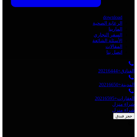
download
الرعاية الصحية
المارينا
السفر التجاري
الأسئلة الشائعة
المقالات
اتصل بنا
الفنادق
+20216444
المدينة
+20216650
العقارات
+20216595
شراء منزل
شراء منزل
حجز فندق
ar