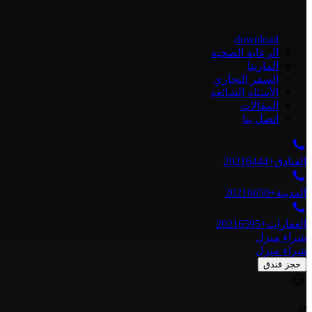
download
الرعاية الصحية
المارينا
السفر التجاري
الأسئلة الشائعة
المقالات
اتصل بنا
الفنادق
+20216444
المدينة
+20216650
العقارات
+20216595
شراء منزل
شراء منزل
حجز فندق
ar