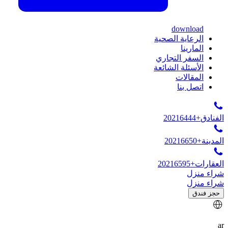
download
الرعاية الصحية
المارينا
السفر التجاري
الأسئلة الشائعة
المقالات
اتصل بنا
الفنادق
+20216444
المدينة
+20216650
العقارات
+20216595
شراء منزل
شراء منزل
حجز فندق
ar