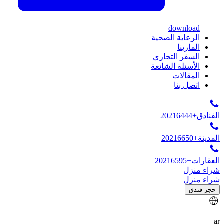
download
الرعاية الصحية
المارينا
السفر التجاري
الأسئلة الشائعة
المقالات
اتصل بنا
الفنادق
+20216444
المدينة
+20216650
العقارات
+20216595
شراء منزل
شراء منزل
حجز فندق
ar