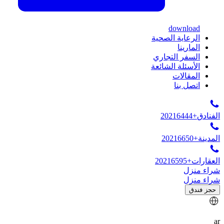
download
الرعاية الصحية
المارينا
السفر التجاري
الأسئلة الشائعة
المقالات
اتصل بنا
الفنادق
+20216444
المدينة
+20216650
العقارات
+20216595
شراء منزل
شراء منزل
حجز فندق
ar