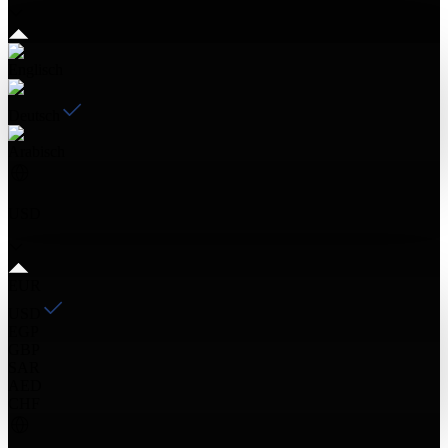
Englisch
Deutsch
Arabisch
USD
EUR
USD
EGP
GBP
SAR
AED
CHF