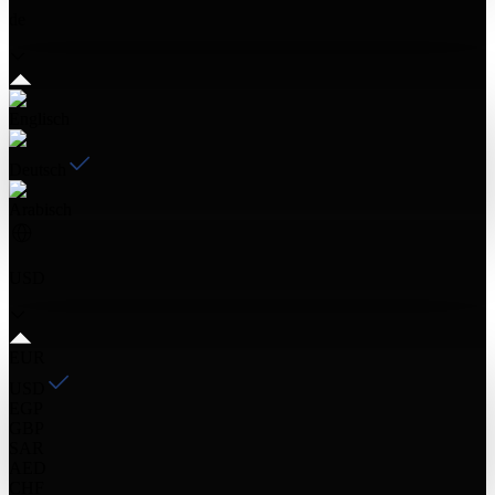
de
Englisch
Deutsch
Arabisch
USD
EUR
USD
EGP
GBP
SAR
AED
CHF