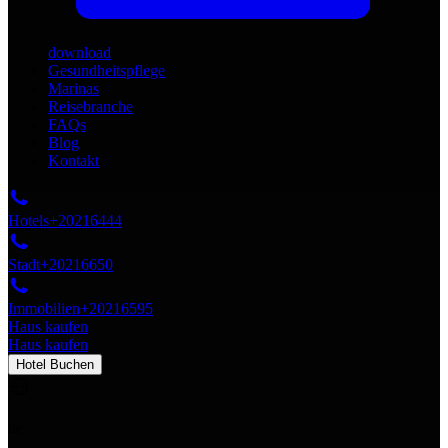
download
Gesundheitspflege
Marinas
Reisebranche
FAQs
Blog
Kontakt
Hotels
+20216444
Stadt
+20216650
Immobilien
+20216595
Haus kaufen
Haus kaufen
Hotel Buchen
de