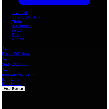
download
Gesundheitspflege
Marinas
Reisebranche
FAQs
Blog
Kontakt
Hotels
+20216444
Stadt
+20216650
Immobilien
+20216595
Haus kaufen
Haus kaufen
Hotel Buchen
de