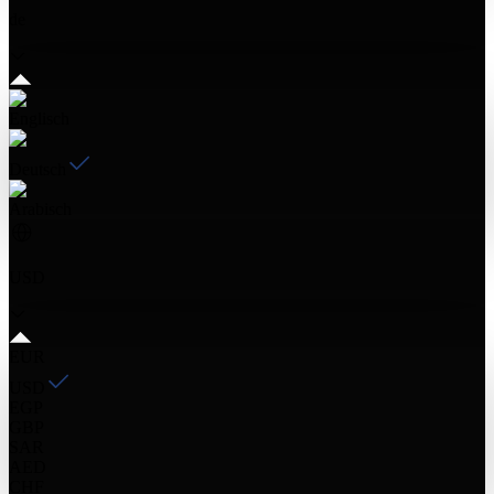
de
Englisch
Deutsch
Arabisch
USD
EUR
USD
EGP
GBP
SAR
AED
CHF