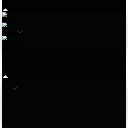
Englisch
Deutsch
Arabisch
USD
EUR
USD
EGP
GBP
SAR
AED
CHF