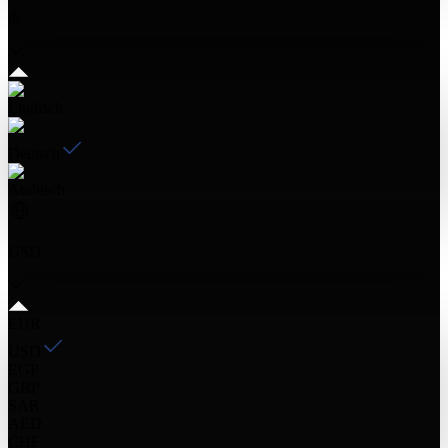
de
Englisch
Deutsch
Arabisch
USD
EUR
USD
EGP
GBP
SAR
AED
CHF