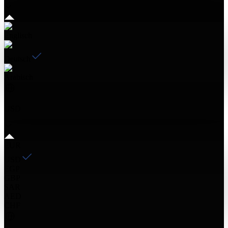
Englisch
Deutsch
Arabisch
USD
EUR
USD
EGP
GBP
SAR
AED
CHF