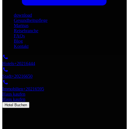
download
Gesundheitspflege
Marinas
Reisebranche
FAQs
Blog
Kontakt
Hotels
+20216444
Stadt
+20216650
Immobilien
+20216595
Haus kaufen
Haus kaufen
Hotel Buchen
de