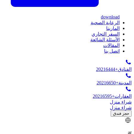
download
الرعاية الصحية
المارينا
السفر التجاري
الأسئلة الشائعة
المقالات
اتصل بنا
الفنادق
+20216444
المدينة
+20216650
العقارات
+20216595
شراء منزل
شراء منزل
حجز فندق
ar