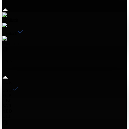
Englisch
Deutsch
Arabisch
USD
EUR
USD
EGP
GBP
SAR
AED
CHF