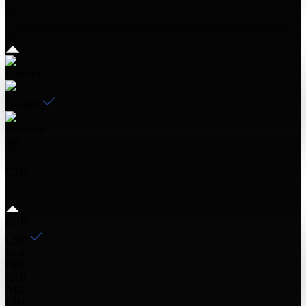
de
Englisch
Deutsch
Arabisch
USD
EUR
USD
EGP
GBP
SAR
AED
CHF